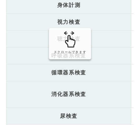
身体計測
身
視力検査
視
聴力検査
選
スクロールできます
呼吸器系検査
胸
循環器系検査
血
胃
消化器系検査
波
尿検査
尿